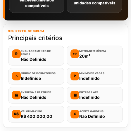
empreendimentos
unidades compatíveis
compatíveis
SEU PERFIL DE BUSCA
Principais critérios
ENQUADRAMENTO DE
METRAGEM MÍNIMA
R
↔
RENDA
20m²
Não Definido
MÍNIMO DE DORMITÓRIOS
MÍNIMO DE VAGAS
⌂
P
Indefinido
Indefinido
ENTREGA A PARTIR DE
ENTREGA ATÉ
▤
▦
Não Definido
Indefinido
VALOR MÁXIMO
ACEITA GARDENS
R$
G
R$ 400.000,00
Não Definido