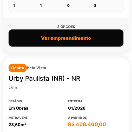
1
1
0
8
3 OPÇÕES
Ver empreendimento
Centro
Bela Vista
Urby Paulista (NR) - NR
One
ESTÁGIO
ENTREGA
Em Obras
01/2028
METRAGENS
A PARTIR DE
R$ 408.400,00
23,60m²