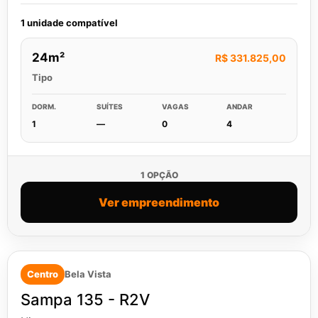
1 unidade compatível
24m²
R$ 331.825,00
Tipo
DORM.
SUÍTES
VAGAS
ANDAR
1
—
0
4
1 OPÇÃO
Ver empreendimento
Centro
Bela Vista
Sampa 135 - R2V