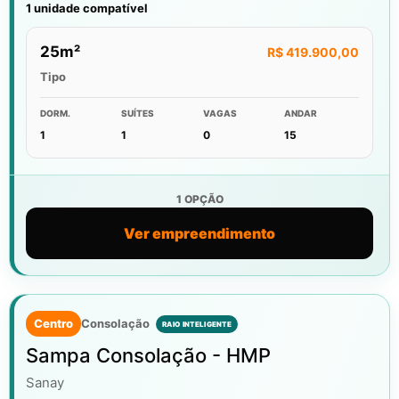
1 unidade compatível
25m²
R$ 419.900,00
Tipo
DORM.
SUÍTES
VAGAS
ANDAR
1
1
0
15
1 OPÇÃO
Ver empreendimento
Centro
Consolação
Sampa Consolação - HMP
Sanay