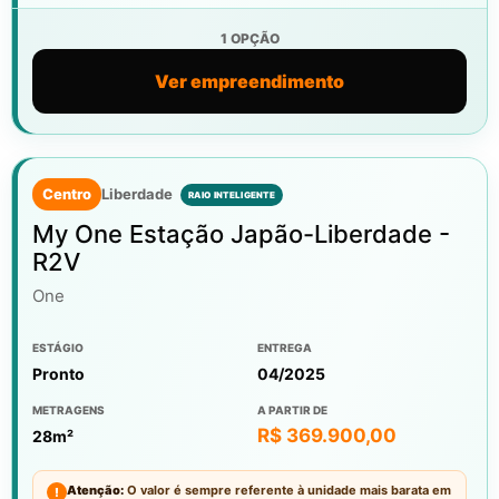
1 OPÇÃO
Ver empreendimento
Centro
Liberdade
My One Estação Japão-Liberdade -
R2V
One
ESTÁGIO
ENTREGA
Pronto
04/2025
METRAGENS
A PARTIR DE
R$ 369.900,00
28m²
Atenção:
O valor é sempre referente à unidade mais barata em
!