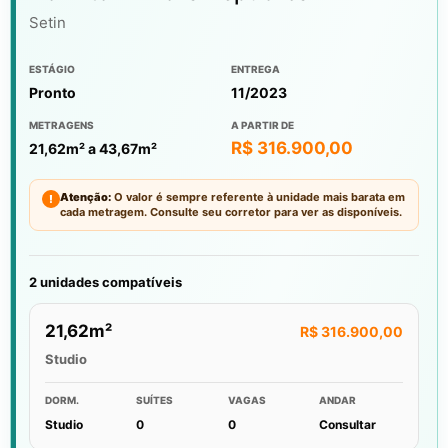
Setin
ESTÁGIO
ENTREGA
Pronto
11/2023
METRAGENS
A PARTIR DE
R$ 316.900,00
21,62m² a 43,67m²
Atenção:
O valor é sempre referente à unidade mais barata em
!
cada metragem. Consulte seu corretor para ver as disponíveis.
2 unidades compatíveis
21,62m²
R$ 316.900,00
Studio
DORM.
SUÍTES
VAGAS
ANDAR
Studio
0
0
Consultar