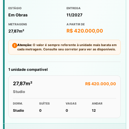
ESTÁGIO
ENTREGA
Em Obras
11/2027
METRAGENS
A PARTIR DE
R$ 420.000,00
27,87m²
Atenção:
O valor é sempre referente à unidade mais barata em
!
cada metragem. Consulte seu corretor para ver as disponíveis.
1 unidade compatível
27,87m²
R$ 420.000,00
Studio
DORM.
SUÍTES
VAGAS
ANDAR
Studio
0
0
12