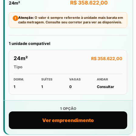
R$ 358.622,00
24m²
Atenção:
O valor é sempre referente à unidade mais barata em
!
cada metragem. Consulte seu corretor para ver as disponíveis.
1 unidade compatível
24m²
R$ 358.622,00
Tipo
DORM.
SUÍTES
VAGAS
ANDAR
1
1
0
Consultar
1 OPÇÃO
Ver empreendimento