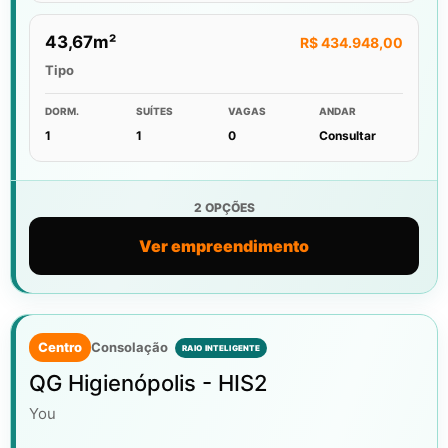
43,67m²
R$ 434.948,00
Tipo
DORM.
SUÍTES
VAGAS
ANDAR
1
1
0
Consultar
2 OPÇÕES
Ver empreendimento
Centro
Consolação
QG Higienópolis - HIS2
You