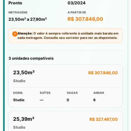
Pronto
03/2024
METRAGENS
A PARTIR DE
R$ 307.846,00
23,50m² a 27,90m²
Atenção:
O valor é sempre referente à unidade mais barata em
!
cada metragem. Consulte seu corretor para ver as disponíveis.
3 unidades compatíveis
23,50m²
R$ 307.846,00
Studio
DORM.
SUÍTES
VAGAS
ANDAR
Studio
—
0
6
25,39m²
R$ 327.467,00
Studio