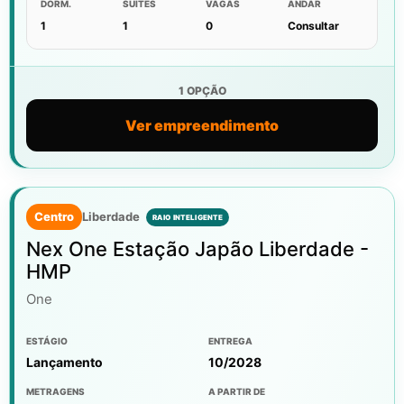
DORM.
SUÍTES
VAGAS
ANDAR
1
1
0
Consultar
1 OPÇÃO
Ver empreendimento
Centro
Liberdade
Nex One Estação Japão Liberdade -
HMP
One
ESTÁGIO
ENTREGA
Lançamento
10/2028
METRAGENS
A PARTIR DE