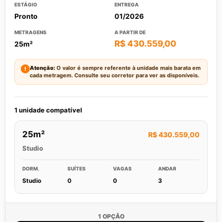
ESTÁGIO
ENTREGA
Pronto
01/2026
METRAGENS
A PARTIR DE
R$ 430.559,00
25m²
Atenção:
O valor é sempre referente à unidade mais barata em
!
cada metragem. Consulte seu corretor para ver as disponíveis.
1 unidade compatível
25m²
R$ 430.559,00
Studio
DORM.
SUÍTES
VAGAS
ANDAR
Studio
0
0
3
1 OPÇÃO