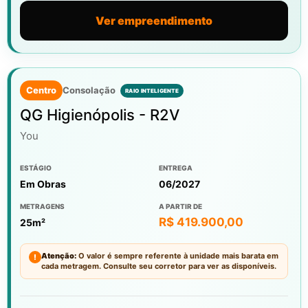
Ver empreendimento
Centro
Consolação
QG Higienópolis - R2V
You
ESTÁGIO
ENTREGA
Em Obras
06/2027
METRAGENS
A PARTIR DE
R$ 419.900,00
25m²
Atenção:
O valor é sempre referente à unidade mais barata em
!
cada metragem. Consulte seu corretor para ver as disponíveis.