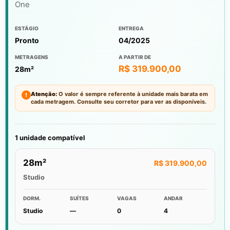
One
ESTÁGIO
ENTREGA
Pronto
04/2025
METRAGENS
A PARTIR DE
R$ 319.900,00
28m²
Atenção:
O valor é sempre referente à unidade mais barata em
!
cada metragem. Consulte seu corretor para ver as disponíveis.
1 unidade compatível
28m²
R$ 319.900,00
Studio
DORM.
SUÍTES
VAGAS
ANDAR
Studio
—
0
4