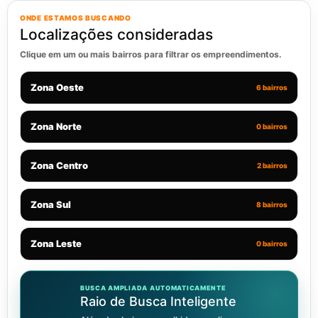
ONDE ESTAMOS BUSCANDO
Localizações consideradas
Clique em um ou mais bairros para filtrar os empreendimentos.
Zona Oeste
6 bairros
Zona Norte
0 bairros
Zona Centro
2 bairros
Zona Sul
8 bairros
Zona Leste
0 bairros
BUSCA AMPLIADA AUTOMATICAMENTE
Raio de Busca Inteligente