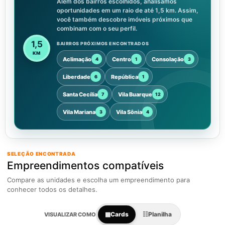
Além dos bairros escolhidos, analisamos
oportunidades em um raio de até 1,5 km. Assim,
você também descobre imóveis próximos que
combinam com o seu perfil.
1,5
BAIRROS PRÓXIMOS ENCONTRADOS
KM
Aclimação
Centro
Consolação
4
1
3
Liberdade
República
6
1
Santa Cecília
Vila Buarque
7
12
Vila Mariana
Vila Sônia
3
4
SELEÇÃO ENCONTRADA
Empreendimentos compatíveis
Compare as unidades e escolha um empreendimento para
conhecer todos os detalhes.
▦
Cards
☷
Planilha
VISUALIZAR COMO