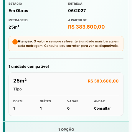
ESTÁGIO
ENTREGA
Em Obras
06/2027
METRAGENS
A PARTIR DE
R$ 383.600,00
25m²
Atenção:
O valor é sempre referente à unidade mais barata em
!
cada metragem. Consulte seu corretor para ver as disponíveis.
1 unidade compatível
25m²
R$ 383.600,00
Tipo
DORM.
SUÍTES
VAGAS
ANDAR
1
1
0
Consultar
1 OPÇÃO