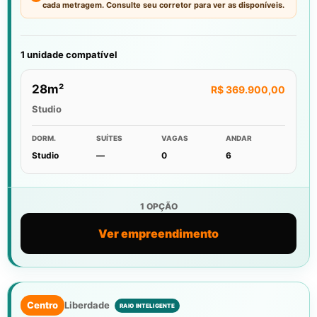
cada metragem. Consulte seu corretor para ver as disponíveis.
1 unidade compatível
28m²
R$ 369.900,00
Studio
DORM.
SUÍTES
VAGAS
ANDAR
Studio
—
0
6
1 OPÇÃO
Ver empreendimento
Centro
Liberdade