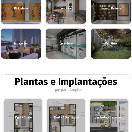
Bicicletário
Coworking
Espaço Delivery
Espaço Zen
Lavanderia
Pet Place
Plantas e Implantações
Clique para Ampliar
21m² - Studio
30m² - 1 Dormitório
Implantação - Térreo