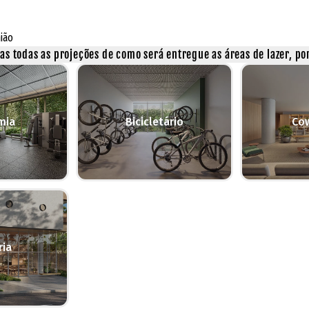
ião
s todas as projeções de como será entregue as áreas de lazer, por
mia
Bicicletário
Co
ria