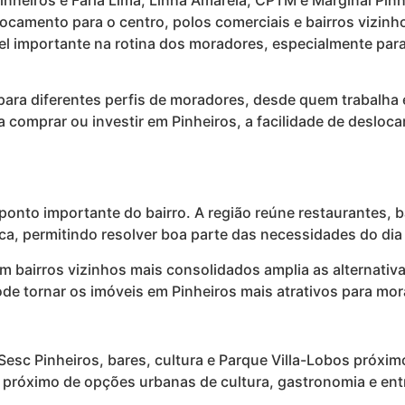
inheiros e Faria Lima, Linha Amarela, CPTM e Marginal Pin
locamento para o centro, polos comerciais e bairros vizin
apel importante na rotina dos moradores, especialmente par
para diferentes perfis de moradores, desde quem trabalha 
a comprar ou investir em Pinheiros, a facilidade de desl
 ponto importante do bairro. A região reúne restaurantes, b
tica, permitindo resolver boa parte das necessidades do d
m bairros vizinhos mais consolidados amplia as alternati
de tornar os imóveis em Pinheiros mais atrativos para mor
e Sesc Pinheiros, bares, cultura e Parque Villa-Lobos próx
r próximo de opções urbanas de cultura, gastronomia e en