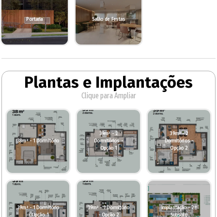
Portaria
Salão de Festas
Plantas e Implantações
Clique para Ampliar
39m² - 2
39m² - 2
38m² - 1 Dormitório
Dormitórios -
Dormitórios -
Opção 1
Opção 2
39m² - 1 Dormitório
39m² - 1 Dormitório
Implantação - 2º
- Opção 1
- Opção 2
Subsolo