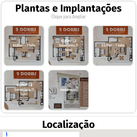
Plantas e Implantações
Clique para Ampliar
62,85m² - 2
62,85m² - 1 Suíte
Dormitórios (1
63,79m² - 1 Suíte
Suíte)
63,79m² - 2
Dormitórios (1
Implantação
Suíte)
Localização