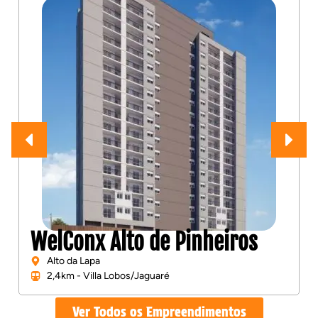
lto de Pinheiros
Insignia Alto
Alto da Lapa
bos/Jaguaré
1,8km - Domingos de
Ver Todos os Empreendimentos