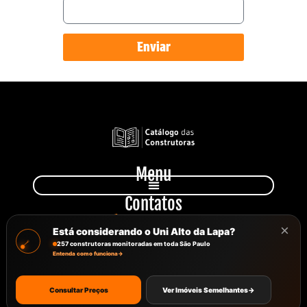
Enviar
Menu
Contatos
+55 11 949 231 810
×
Está considerando o Uni Alto da Lapa?
atendimento@catalagodasconstrutoras.com.br
Avenida Paulista, 777, Sala 102
257 construtoras monitoradas em toda São Paulo
Entenda como funciona
→
Consultar Preços
Ver Imóveis Semelhantes
→