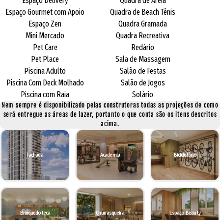
Espaço Delivery
Quadra de Areia
Espaço Gourmet com Apoio
Quadra de Beach Tênis
Espaço Zen
Quadra Gramada
Mini Mercado
Quadra Recreativa
Pet Care
Redário
Pet Place
Sala de Massagem
Piscina Adulto
Salão de Festas
Piscina Com Deck Molhado
Salão de Jogos
Piscina com Raia
Solário
Nem sempre é disponibilizado pelas construtoras todas as projeções de como
será entregue as áreas de lazer, portanto o que conta são os itens descritos
acima.
Fachada
Academia
Bicicletário
Brinquedoteca
Churrasqueira
Espaço Beauty