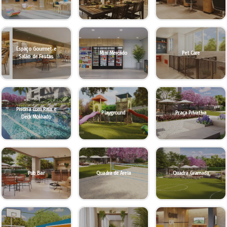
Espaço Gourmet e
Mini Mercado
Pet Care
Salão de Festas
Piscina com Raia e
Playground
Praça Privativa
Deck Molhado
Pub Bar
Quadra de Areia
Quadra Gramada