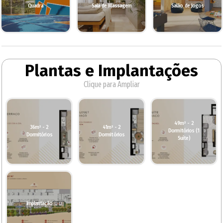
Quadra
Sala de Massagem
Salão de Jogos
Plantas e Implantações
Clique para Ampliar
49m² - 2
36m² - 2
41m² - 2
Dormitórios (1
Dormitórios
Dormitórios
Suíte)
Implantação