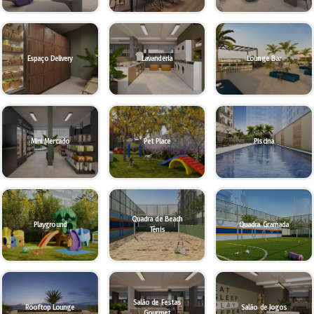
Espaço Delivery
Lavanderia
Lounge Bar
Mini Mercado
Pet Place
Piscina
Quadra de Beach
Playground
Quadra Gramada
Tênis
Salão de Festas
Rooftop Lounge
Salão de Jogos
Gourmet