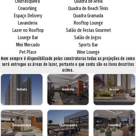
Churrasqueira
Quadra de Areia
Coworking
Quadra de Beach Tênis
Espaço Delivery
Quadra Gramada
Lavanderia
Rooftop Lounge
Lazer no Rooftop
Salão de Festas Gourmet
Lounge Bar
Salão de Jogos
Mini Mercado
Sports Bar
Pet Place
Wine Lounge
Nem sempre é disponibilizado pelas construtoras todas as projeções de como
será entregue as áreas de lazer, portanto o que conta são os itens descritos
acima.
Fachada
Academia
Acesso
Brinquedoteca
Churrasqueira
Coworking