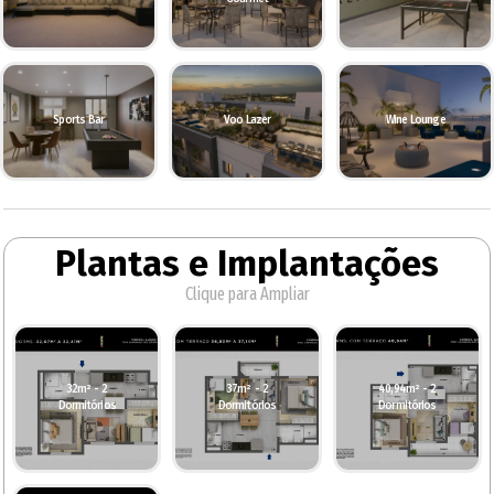
Sports Bar
Voo Lazer
Wine Lounge
Plantas e Implantações
Clique para Ampliar
32m² - 2
37m² - 2
40,94m² - 2
Dormitórios
Dormitórios
Dormitórios