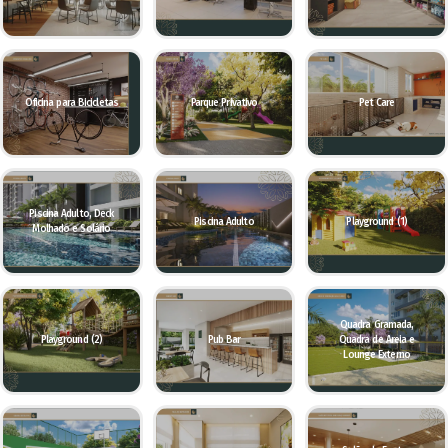
Oficina para Bicicletas
Parque Privativo
Pet Care
Piscina Adulto, Deck
Piscina Adulto
Playground (1)
Molhado e Solário
Quadra Gramada,
Playground (2)
Pub Bar
Quadra de Areia e
Lounge Externo