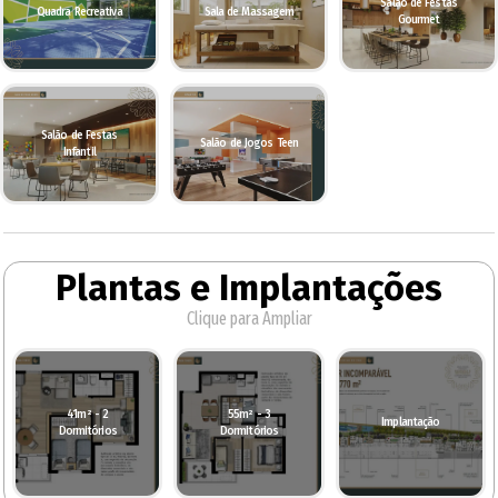
Salão de Festas
Quadra Recreativa
Sala de Massagem
Gourmet
Salão de Festas
Salão de Jogos Teen
Infantil
Plantas e Implantações
Clique para Ampliar
41m² - 2
55m² - 3
Implantação
Dormitórios
Dormitórios