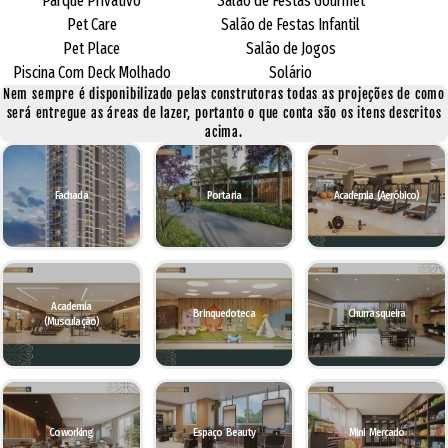
Parque Privativo
Salão de Festas Gourmet
Pet Care
Salão de Festas Infantil
Pet Place
Salão de Jogos
Piscina Com Deck Molhado
Solário
Nem sempre é disponibilizado pelas construtoras todas as projeções de como
será entregue as áreas de lazer, portanto o que conta são os itens descritos
acima.
Fachada
Portaria
Academia (Aeróbico)
Academia
Brinquedoteca
Churrasqueira
(Musculação)
Coworking
Espaço Beauty
Mini Mercado