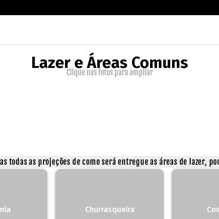
Lazer e Áreas Comuns
Clique nas fotos para ampliar
s todas as projeções de como será entregue as áreas de lazer, por
mia
Churrasqueira
Co