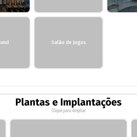
ound
Salão de Jogos
Plantas e Implantações
Clique para Ampliar