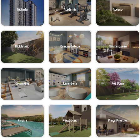
Fachada
Academia
Acesso
Bicicletário
Brinquedoteca
Churrasqueira
Coworking
Lavanderia
Pet Place
Piscina
Playground
Praça Privativa