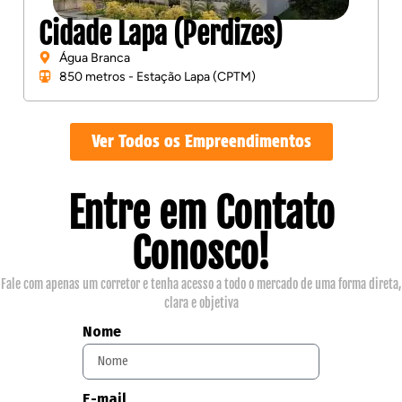
Cidade Lapa (Perdizes)
Água Branca
850 metros - Estação Lapa (CPTM)
Ver Todos os Empreendimentos
Entre em Contato
Conosco!
Fale com apenas um corretor e tenha acesso a todo o mercado de uma forma direta,
clara e objetiva
Nome
E-mail