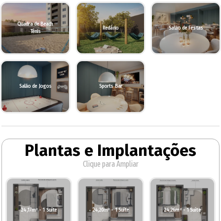
Quadra de Beach
Redário
Salão de Festas
Tênis
Salão de Jogos
Sports Bar
Plantas e Implantações
Clique para Ampliar
24,17m² - 1 Suíte
24,20m² - 1 Suíte
24,26m² - 1 Suíte