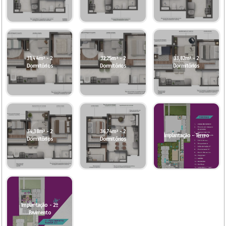
31,44m² - 2
32,25m² - 2
33,82m² - 2
Dormitórios
Dormitórios
Dormitórios
34,38m² - 2
36,74m² - 2
Implantação - Térreo
Dormitórios
Dormitórios
Implantação - 2º
Pavimento