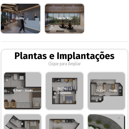
Lobby
Sala de Yoga
Plantas e Implantações
Clique para Ampliar
24,27m² - 1
18,14m² - Studio
24,82m² - Studio
Dormitório