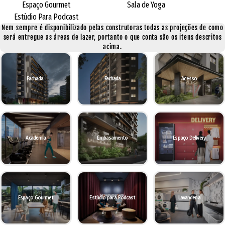
Espaço Gourmet
Sala de Yoga
Estúdio Para Podcast
Nem sempre é disponibilizado pelas construtoras todas as projeções de como
será entregue as áreas de lazer, portanto o que conta são os itens descritos
acima.
Fachada
Fachada
Acesso
Academia
Embasamento
Espaço Delivery
Espaço Gourmet
Estúdio para Podcast
Lavanderia