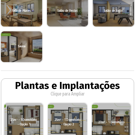
Sala de Pilates
Salão de Festas
Salão de Jogos
Sauna
Plantas e Implantações
Clique para Ampliar
25m² - 1 Dormitório
25m² - 1 Dormitório
27m² - 1 Dormitório
- Opção 1
- Opção 2