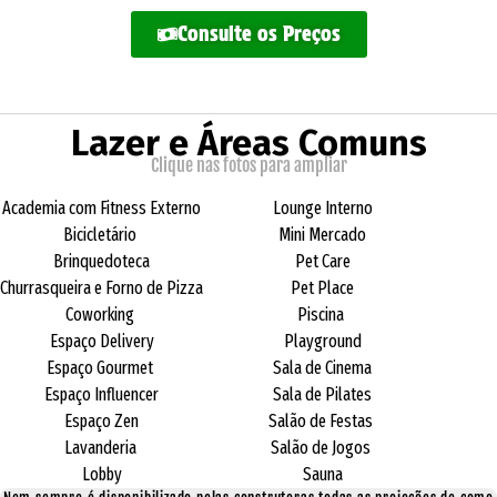
Consulte os Preços
Lazer e Áreas Comuns
Clique nas fotos para ampliar
Academia com Fitness Externo
Lounge Interno
Bicicletário
Mini Mercado
Brinquedoteca
Pet Care
Churrasqueira e Forno de Pizza
Pet Place
Coworking
Piscina
Espaço Delivery
Playground
Espaço Gourmet
Sala de Cinema
Espaço Influencer
Sala de Pilates
Espaço Zen
Salão de Festas
Lavanderia
Salão de Jogos
Lobby
Sauna