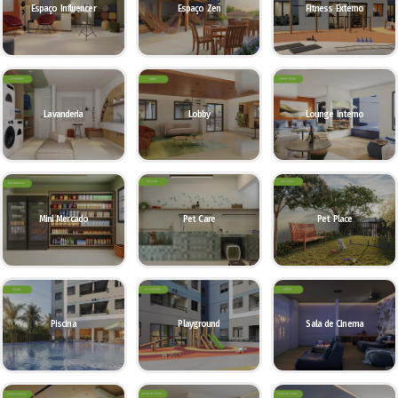
Espaço Influencer
Espaço Zen
Fitness Externo
Lavanderia
Lobby
Lounge Interno
Mini Mercado
Pet Care
Pet Place
Piscina
Playground
Sala de Cinema