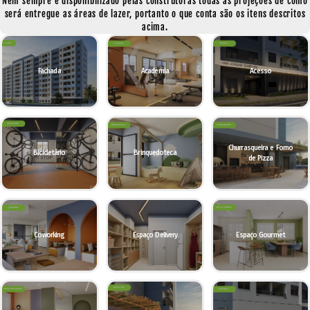
Nem sempre é disponibilizado pelas construtoras todas as projeções de como
será entregue as áreas de lazer, portanto o que conta são os itens descritos
acima.
Fachada
Academia
Acesso
Churrasqueira e Forno
Bicicletário
Brinquedoteca
de Pizza
Coworking
Espaço Delivery
Espaço Gourmet