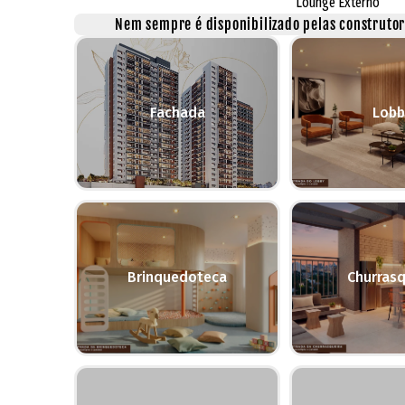
Lounge Externo
Nem sempre é disponibilizado pelas construtora
Fachada
Lobb
Brinquedoteca
Churrasq