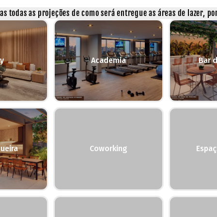
s todas as projeções de como será entregue as áreas de lazer, por
y
Academia
Bar d
ueira
Coworking
Espaç