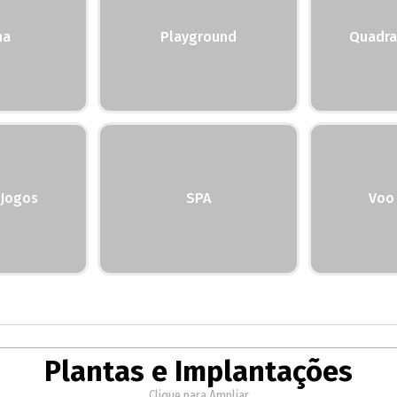
na
Playground
Quadra
 Jogos
SPA
Voo 
Plantas e Implantações
Clique para Ampliar