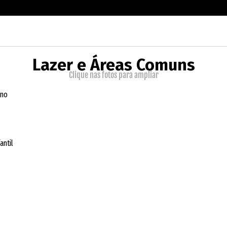
Lazer e Áreas Comuns
Clique nas fotos para ampliar
rno
antil