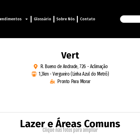
endimentos
Glossário
Sobre Nós
Contato
Vert
R. Bueno de Andrade, 726 - Aclimação
1,3km - Vergueiro (Linha Azul do Metrô)
Pronto Para Morar
Lazer e Áreas Comuns
Clique nas fotos para ampliar