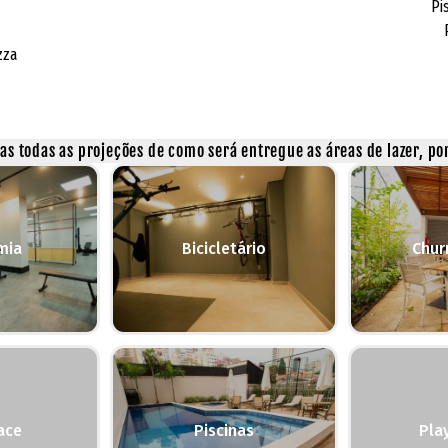
Pi
zza
s todas as projeções de como será entregue as áreas de lazer, por
mia
Bicicletário
Chur
ace
Piscinas
Pla