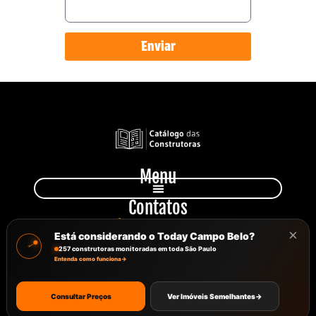
Enviar
Menu
Contatos
+55 11 949 231 810
×
atendimento@catalagodasconstrutoras.com.br
Está considerando o Today Campo Belo?
Avenida Paulista, 777, Sala 102
257 construtoras monitoradas em toda São Paulo
Entenda como funciona
→
Consultar Preços
Ver Imóveis Semelhantes
→