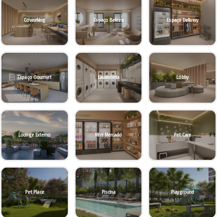
Coworking
Espaço Beleza
Espaço Delivery
Espaço Gourmet
Lavanderia
Lobby
Lounge Externo
Mini Mercado
Pet Care
Pet Place
Piscina
Playground