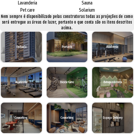
Lavanderia
Sauna
Pet care
Solarium
Nem sempre é disponibilizado pelas construtoras todas as projeções de como
será entregue as áreas de lazer, portanto o que conta são os itens descritos
acima.
Fachada
Portaria
Academia
Academia
Bicicletário
Brinquedoteca
Coworking
Coworking
Espaço Delivery