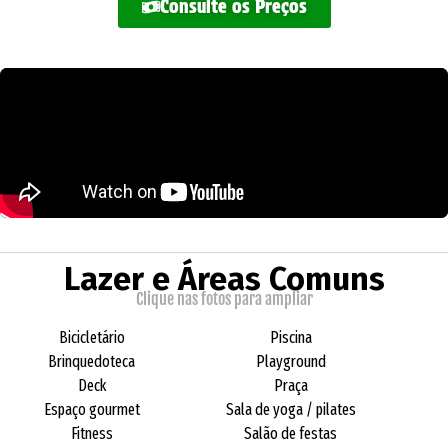
Consulte os Preços
Lazer e Áreas Comuns
Clique nas fotos para ampliar
Bicicletário
Piscina
Brinquedoteca
Playground
Deck
Praça
Espaço gourmet
Sala de yoga / pilates
Fitness
Salão de festas