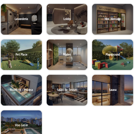
Lavanderia
Lobby
Mini Mercado
Pet Place
Pilates
Playground
Rooftop - Piscina
Salão de Festas
Sauna
Voo Lazer