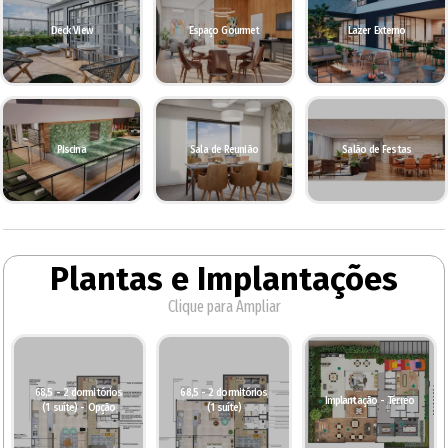
Deck View
Espaço Gourmet
Lazer Externo
Piscina
Sala de Reunião
Salão de Festas
Plantas e Implantações
Clique para Ampliar
68,5 - 2 dormitórios
68,5 - 2 dormitórios
Implantação - Térreo
(1 suíte) - Opção
(1 suíte)