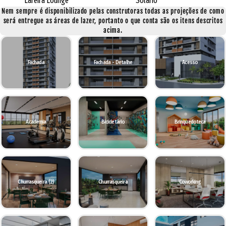
Lareira Lounge
Solário
Nem sempre é disponibilizado pelas construtoras todas as projeções de como
será entregue as áreas de lazer, portanto o que conta são os itens descritos
acima.
Fachada
Fachada - Detalhe
Acesso
Academia
Bicicletário
Brinquedoteca
Churrasqueira (2)
Churrasqueira
Coworking