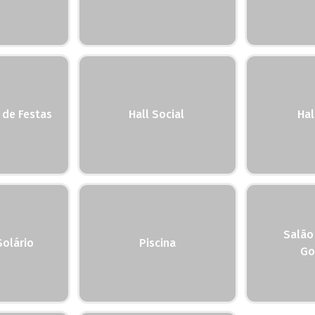
 de Festas
Hall Social
Hal
Salão
Solário
Piscina
Go