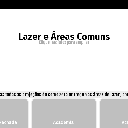
Lazer e Áreas Comuns
Clique nas fotos para ampliar
s todas as projeções de como será entregue as áreas de lazer, por
 Fachada
Academia
Ac