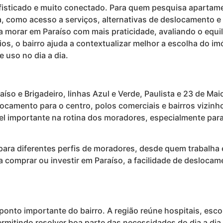
ofisticado e muito conectado. Para quem pesquisa apartamen
na, como acesso a serviços, alternativas de deslocamento 
orar em Paraíso com mais praticidade, avaliando o equilíbr
os, o bairro ajuda a contextualizar melhor a escolha do im
e uso no dia a dia.
íso e Brigadeiro, linhas Azul e Verde, Paulista e 23 de M
locamento para o centro, polos comerciais e bairros vizin
apel importante na rotina dos moradores, especialmente par
para diferentes perfis de moradores, desde quem trabalha 
a comprar ou investir em Paraíso, a facilidade de desloca
 ponto importante do bairro. A região reúne hospitais, esc
 permitindo resolver boa parte das necessidades do dia a d