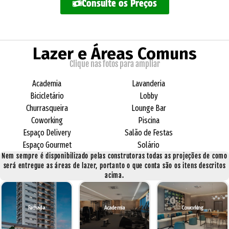
Consulte os Preços
Lazer e Áreas Comuns
Clique nas fotos para ampliar
Academia
Lavanderia
Bicicletário
Lobby
Churrasqueira
Lounge Bar
Coworking
Piscina
Espaço Delivery
Salão de Festas
Espaço Gourmet
Solário
Nem sempre é disponibilizado pelas construtoras todas as projeções de como
será entregue as áreas de lazer, portanto o que conta são os itens descritos
acima.
Fachada
Academia
Coworking