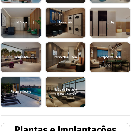
Hall Social
Lavanderia
Lobby
Lounge Bar
Perspectiva - 22m
Perspectiva - 40m
Salão de Festas e
Piscina e Solário
Espaço Gourmet
Plantas e Implantações