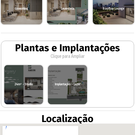
Coworking
Lavanderia
Rooftop Lounge
Plantas e Implantações
Clique para Ampliar
24m² - Studio
Implantação - Lazer
Localização