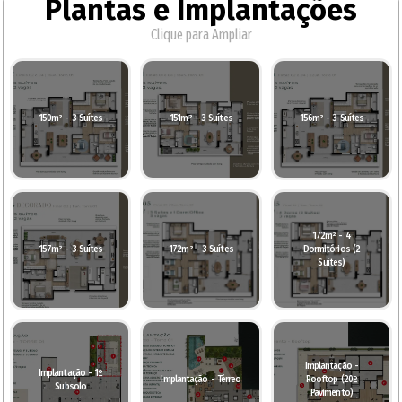
Plantas e Implantações
Clique para Ampliar
150m² - 3 Suítes
151m² - 3 Suítes
156m² - 3 Suítes
172m² - 4
157m² - 3 Suítes
172m² - 3 Suítes
Dormitórios (2
Suítes)
Implantação -
Implantação - 1º
Implantação - Térreo
Rooftop (20º
Subsolo
Pavimento)