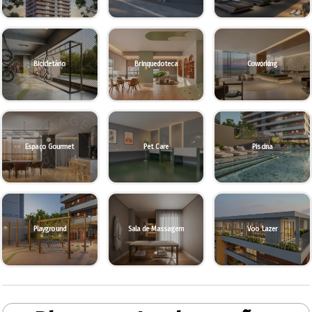
Bicicletário
Brinquedoteca
Coworking
Espaço Gourmet
Pet Care
Piscina
Playground
Sala de Massagem
Voo Lazer