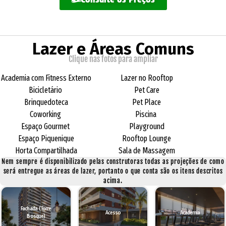
Lazer e Áreas Comuns
Clique nas fotos para ampliar
Academia com Fitness Externo
Lazer no Rooftop
Bicicletário
Pet Care
Brinquedoteca
Pet Place
Coworking
Piscina
Espaço Gourmet
Playground
Espaço Piquenique
Rooftop Lounge
Horta Compartilhada
Sala de Massagem
Nem sempre é disponibilizado pelas construtoras todas as projeções de como
será entregue as áreas de lazer, portanto o que conta são os itens descritos
acima.
Fachada (Torre
Acesso
Academia
Bosque)