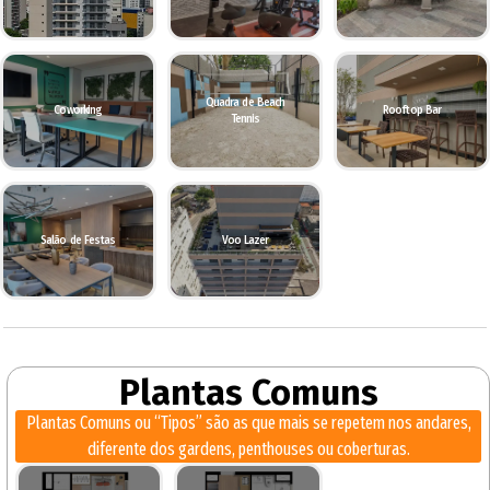
Quadra de Beach
Coworking
Rooftop Bar
Tennis
Salão de Festas
Voo Lazer
Plantas Comuns
Plantas Comuns ou “Tipos” são as que mais se repetem nos andares,
diferente dos gardens, penthouses ou coberturas.