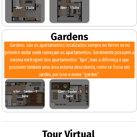
28m² - 1 Suíte
30m² - 1 Suíte
Gardens
⁠ Gardens ⁠ são os apartamentos localizados sempre no térreo ou no
primeiro andar onde começam os apartamentos. Geralmente possuem a
mesma metragem dos apartamentos “tipo”, mas a diferença é que
possuem também uma área externa descoberta, como se fosse um
jardim, por isso o nome “garden”.
47m² - Garden - 1
62m² - Garden - 1
Suíte
Suíte
Tour Virtual