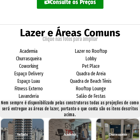
Consulte os Preços
Lazer e Áreas Comuns
Clique nas fotos para ampliar
Academia
Lazer no Rooftop
Churrasqueira
Lobby
Coworking
Pet Place
Espaço Delivery
Quadra de Areia
Espaço Luau
Quadra de Beach Tênis
Fitness Externo
Rooftop Lounge
Lavanderia
Salão de Festas
Nem sempre é disponibilizado pelas construtoras todas as projeções de como
será entregue as áreas de lazer, portanto o que conta são os itens descritos
acima.
Fachada
Academia
Churrasqueira