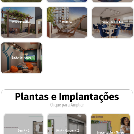
Praça Privativa
Redário
Salão de Festas
Salão de Jogos
Plantas e Implantações
Clique para Ampliar
34m² - 2
46m² - Garden - 2
Implantação - Térreo