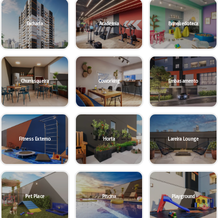
Fachada
Academia
Brinquedoteca
Churrasqueira
Coworking
Embasamento
Fitness Externo
Horta
Lareira Lounge
Pet Place
Piscina
Playground