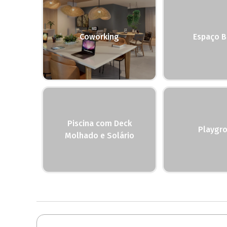
Coworking
Espaço B
Piscina com Deck
Playgr
Molhado e Solário