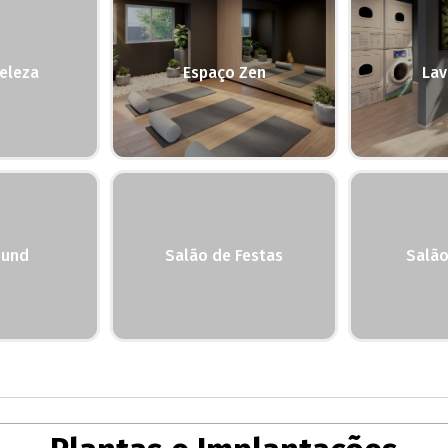
eleza
Espaço Zen
Lav
ound
Salão de Festas
Salão