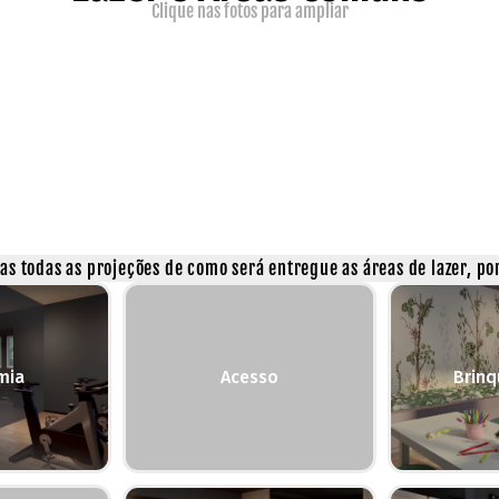
Clique nas fotos para ampliar
s todas as projeções de como será entregue as áreas de lazer, por
mia
Acesso
Brin