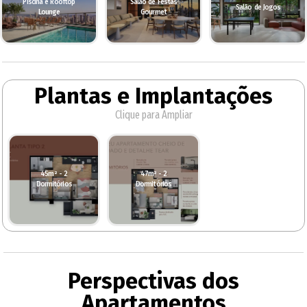
Piscina e Rooftop
Salão de Festas
Salão de Jogos
Lounge
Gourmet
Plantas e Implantações
Clique para Ampliar
45m² - 2
47m² - 2
Dormitórios
Dormitórios
Perspectivas dos
Apartamentos