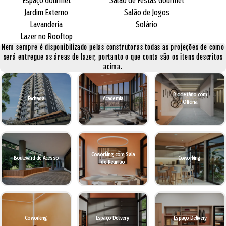
Espaço Gourmet
Salão de Festas Gourmet
Jardim Externo
Salão de Jogos
Lavanderia
Solário
Lazer no Rooftop
Nem sempre é disponibilizado pelas construtoras todas as projeções de como
será entregue as áreas de lazer, portanto o que conta são os itens descritos
acima.
Bicicletário com
Fachada
Academia
Oficina
Coworking com Sala
Boulevard de Acesso
Coworking
de Reunião
Coworking
Espaço Delivery
Espaço Delivery