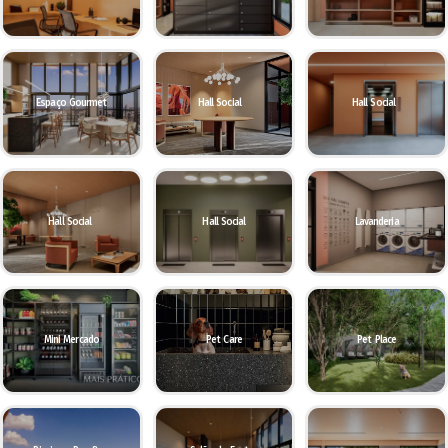
Espaço Gourmet
Hall Social
Hall Social
Hall Social
Hall Social
Lavanderia
Mini Mercado
Pet Care
Pet Place