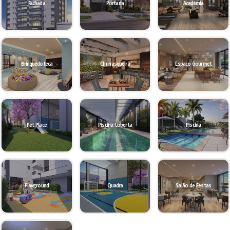
Fachada
Portaria
Academia
Brinquedoteca
Churrasqueira
Espaço Gourmet
Pet Place
Piscina Coberta
Piscina
Playground
Quadra
Salão de Festas