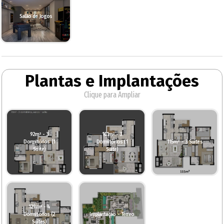
Salão de Jogos
Plantas e Implantações
Clique para Ampliar
92m² - 3
101m² - 3
Dormitórios (1
Dormitórios (1
115m² - 3 Suítes
Suíte)
Suíte)
129m² - 4
Dormitórios (2
Implantação - Térreo
Suítes)