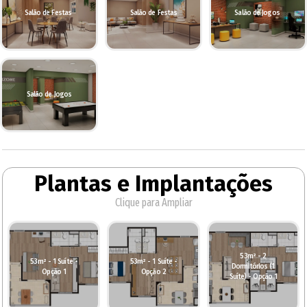
Salão de Festas
Salão de Festas
Salão de Jogos
Salão de Jogos
Plantas e Implantações
Clique para Ampliar
53m² - 2
53m² - 1 Suíte -
53m² - 1 Suíte -
Dormitórios (1
Opção 1
Opção 2
Suíte) - Opção 1