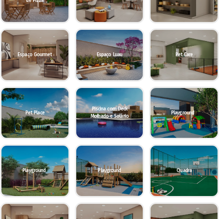
de Pizza
Espaço Gourmet
Espaço Luau
Pet Care
Piscina com Deck
Pet Place
Playground
Molhado e Solário
Playground
Playground
Quadra