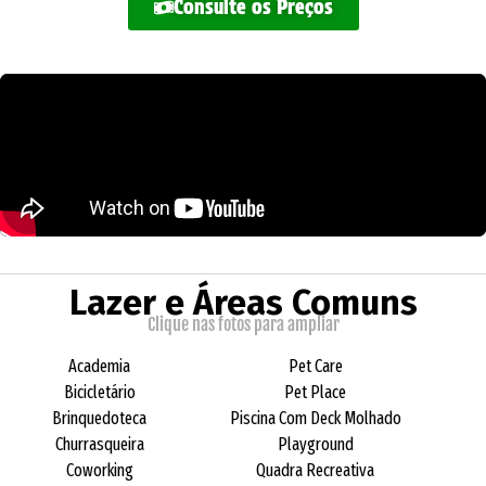
Consulte os Preços
Lazer e Áreas Comuns
Clique nas fotos para ampliar
Academia
Pet Care
Bicicletário
Pet Place
Brinquedoteca
Piscina Com Deck Molhado
Churrasqueira
Playground
Coworking
Quadra Recreativa