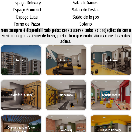
Espaço Delivery
Sala de Games
Espaço Gourmet
Salão de Festas
Espaço Luau
Salão de Jogos
Forno de Pizza
Solário
Nem sempre é disponibilizado pelas construtoras todas as projeções de como
será entregue as áreas de lazer, portanto o que conta são os itens descritos
acima.
Fachada
Academia
Academia
Bicicletário (Oficina)
Bicicletário
Brinquedoteca
Churrasqueira e Forno
Coworking
Espaço Delivery