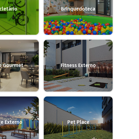
cletário
Brinquedoteca
o Gourmet
Fitness Externo
e Externo
Pet Place