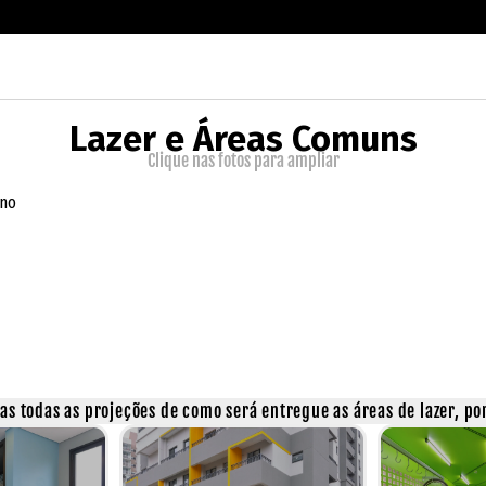
Lazer e Áreas Comuns
Clique nas fotos para ampliar
rno
s todas as projeções de como será entregue as áreas de lazer, por