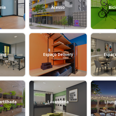
mia
Acesso
Bici
ing
Espaço Delivery
Espaç
rtilhada
Lavanderia
Loung