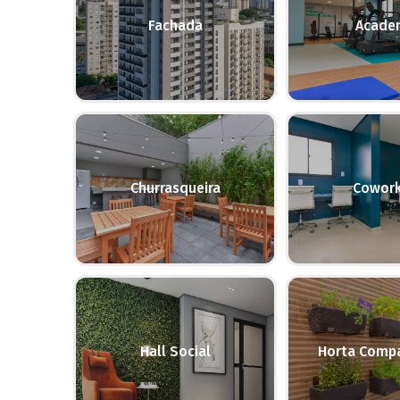
Fachada
Acade
Churrasqueira
Cowork
Hall Social
Horta Compa