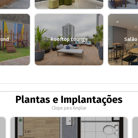
ound
Rooftop Lounge
Salão
Plantas e Implantações
Clique para Ampliar