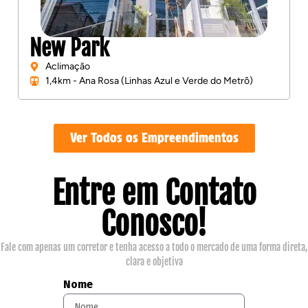
DSGN Aclimação
Aclimação
1,9 km - Estação Vergueiro (Linha Azul do Metrô)
Ver Todos os Empreendimentos
Entre em Contato
Conosco!
Fale com apenas um corretor e tenha acesso a todo o mercado de uma forma direta,
clara e objetiva
Nome