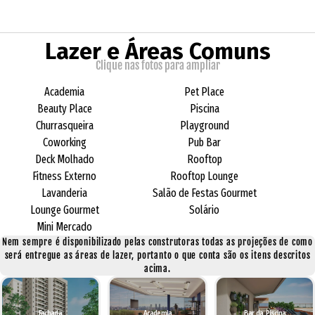
Lazer e Áreas Comuns
Clique nas fotos para ampliar
Academia
Pet Place
Beauty Place
Piscina
Churrasqueira
Playground
Coworking
Pub Bar
Deck Molhado
Rooftop
Fitness Externo
Rooftop Lounge
Lavanderia
Salão de Festas Gourmet
Lounge Gourmet
Solário
Mini Mercado
Nem sempre é disponibilizado pelas construtoras todas as projeções de como
será entregue as áreas de lazer, portanto o que conta são os itens descritos
acima.
Fachada
Academia
Bar da Piscina