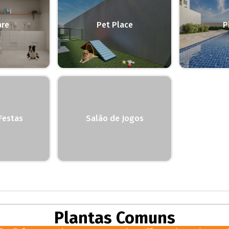
are
Pet Place
P
Festas
Salão de Jogos
Plantas Comuns