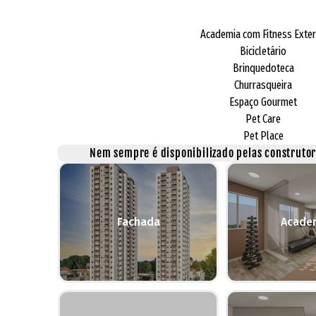
Academia com Fitness Exte
Bicicletário
Brinquedoteca
Churrasqueira
Espaço Gourmet
Pet Care
Pet Place
Nem sempre é disponibilizado pelas construtora
Fachada
Acade