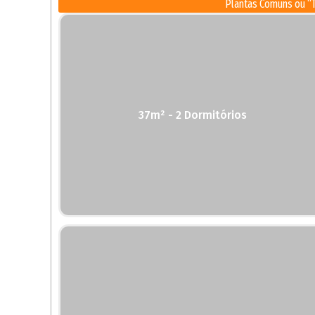
Plantas Comuns ou “T
37m² - 2 Dormitórios