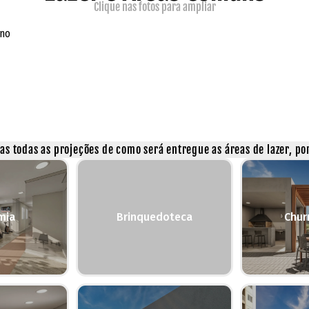
Clique nas fotos para ampliar
rno
s todas as projeções de como será entregue as áreas de lazer, por
mia
Brinquedoteca
Chur