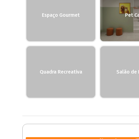
Espaço Gourmet
Pet C
Quadra Recreativa
Salão de 