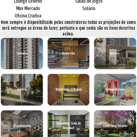
Lounge Externo
Salão de Jogos
Mini Mercado
Solário
Oficina Criativa
Nem sempre é disponibilizado pelas construtoras todas as projeções de como
será entregue as áreas de lazer, portanto o que conta são os itens descritos
acima.
Fachada
Academia
Acesso
Acesso
Bicicletário (Oficina)
Brinquedoteca
Coworking (Sala de
Churrasqueira
Coworking Externo
Reunião)