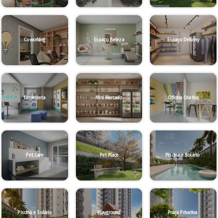
Coworking
Espaço Beleza
Espaço Delivery
Lavanderia
Mini Mercado
Oficina Criativa
Pet Care
Pet Place
Piscina e Solário
Piscina e Solário
Playground
Praça Privativa