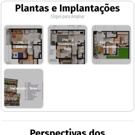
Plantas e Implantações
Clique para Ampliar
37m² - 2
34m² - 2
42m² - Garden - 2
Dormitórios (1
Dormitórios
Dormitórios
Suíte)
Implantação - Térreo
Perspectivas dos