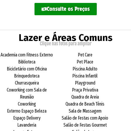
Consulte os Preços
Lazer e Áreas Comuns
Clique nas fotos para ampliar
Academia com Fitness Externo
Pet Care
Biblioteca
Pet Place
Bicicletário com Oficina
Piscina Adulto
Brinquedoteca
Piscina Infantil
Churrasqueira
Playground
Coworking com Sala de
Praça Privativa
Reunião
Quadra de Areia
Coworking
Quadra de Beach Tênis
Externo Espaço Beleza
Sala de Massagem
Espaço Delivery
Salão de Festas com Apoio
Lavanderia
Salão de Festas Gourmet