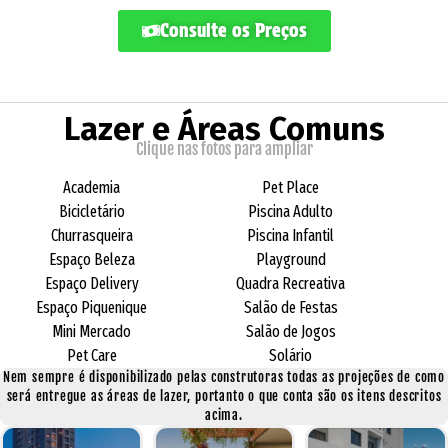
Consulte os Preços
Lazer e Áreas Comuns
Clique nas fotos para ampliar
Academia
Pet Place
Bicicletário
Piscina Adulto
Churrasqueira
Piscina Infantil
Espaço Beleza
Playground
Espaço Delivery
Quadra Recreativa
Espaço Piquenique
Salão de Festas
Mini Mercado
Salão de Jogos
Pet Care
Solário
Nem sempre é disponibilizado pelas construtoras todas as projeções de como
será entregue as áreas de lazer, portanto o que conta são os itens descritos
acima.