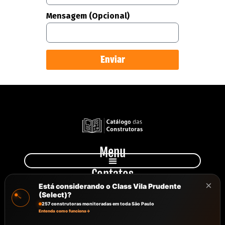
Mensagem (Opcional)
Enviar
Menu
Contatos
×
+55 11 949 231 810
Está considerando o Class Vila Prudente
atendimento@catalagodasconstrutoras.com.br
(Select)?
Avenida Paulista, 777, Sala 102
257 construtoras monitoradas em toda São Paulo
Entenda como funciona
→