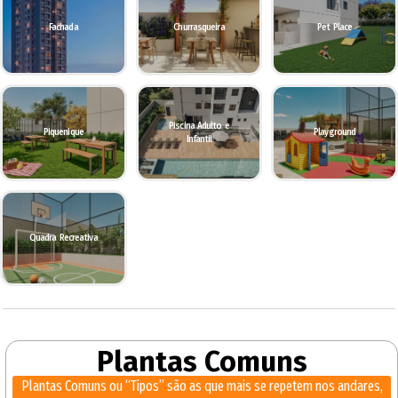
Fachada
Churrasqueira
Pet Place
Piscina Adulto e
Piquenique
Playground
Infantil
Quadra Recreativa
Plantas Comuns
Plantas Comuns ou “Tipos” são as que mais se repetem nos andares,