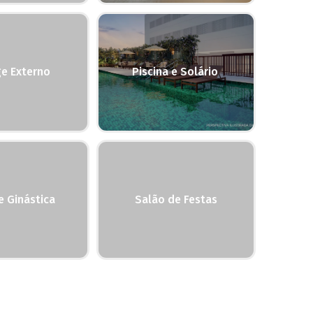
e Externo
Piscina e Solário
e Ginástica
Salão de Festas