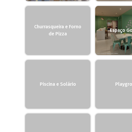
Churrasqueira e Forno
Espaço G
de Pizza
Piscina e Solário
Playgr