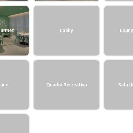
ourmet
Lobby
Loung
ound
Quadra Recreativa
Sala d