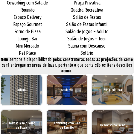
Coworking com Sala de
Praça Privativa
Reunião
Quadra Recreativa
Espaço Delivery
Salão de Festas
Espaço Gourmet
Salão de Festas Infantil
Forno de Pizza
Salão de Jogos – Adulto
Lounge Bar
Salão de Jogos – Teen
Mini Mercado
Sauna com Descanso
Pet Place
Solário
Nem sempre é disponibilizado pelas construtoras todas as projeções de como
será entregue as áreas de lazer, portanto o que conta são os itens descritos
acima.
Fachada
Academia
Brinquedoteca
Churrasqueira e Forno
Coworking com Sala
Descanso da Sauna
de Pizza
de Reunião