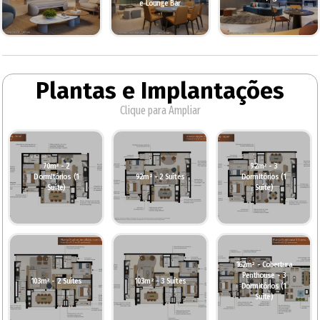
e Lounge Bar
Plantas e Implantações
Clique para Ampliar
70m² - 2
92m² - 3
Dormitórios (1
92m² - 2 Suítes
Dormitórios (1
Suíte)
Suíte)
162m² - Cobertura
Penthouse - 3
103m² - 2 Suítes
103m² - 3 Suítes
Dormitórios (1
Suíte)