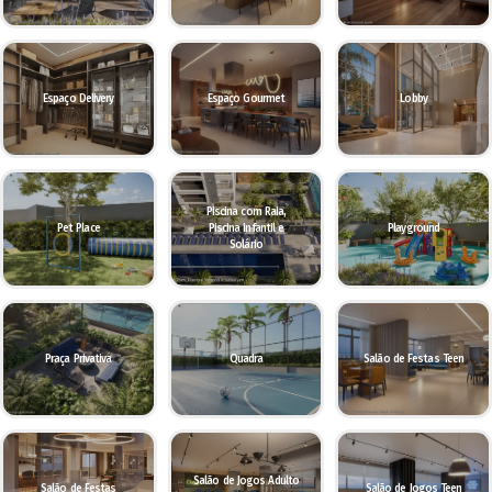
Espaço Delivery
Espaço Gourmet
Lobby
Piscina com Raia,
Pet Place
Piscina Infantil e
Playground
Solário
Praça Privativa
Quadra
Salão de Festas Teen
Salão de Jogos Adulto
Salão de Festas
Salão de Jogos Teen