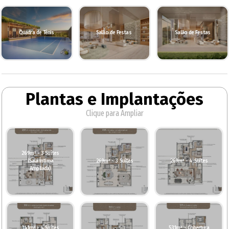
Quadra de Tênis
Salão de Festas
Salão de Festas
Plantas e Implantações
Clique para Ampliar
269m² - 3 Suítes
(Sala Íntima
269m² - 3 Suítes
269m² - 4 Suítes
Ampliada)
341m² - 4 Suítes
531m² - Cobertura