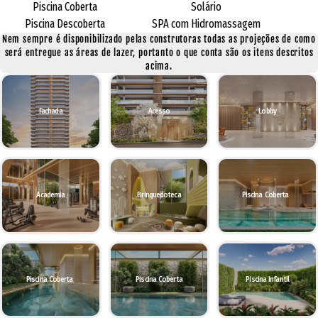
Piscina Coberta
Solário
Piscina Descoberta
SPA com Hidromassagem
Nem sempre é disponibilizado pelas construtoras todas as projeções de como
será entregue as áreas de lazer, portanto o que conta são os itens descritos
acima.
Fachada
Acesso
Lobby
Academia
Brinquedoteca
Piscina Coberta
Piscina Coberta
Piscina Coberta
Piscina Infantil