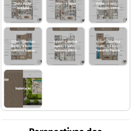
(Suíte Master
341m² - 4 Suítes
Duplex - 4 Suítes -
Ampliada)
Pavimento Inferior
531m² - Cobertura
645m² - Cobertura
645m² - Cobertura
Duplex - 4 Suítes -
Duplex - 5 Suítes -
Duplex - 5 Suítes -
Pavimento Superior
Pavimento Inferior
Pavimento Superior
Implantação