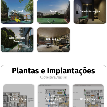
Playground
Quadra
Sala de Massagem
Salão de Festas
Salão de Jogos
(Terraço)
Plantas e Implantações
Clique para Ampliar
148m² - 4
148m² - 3 Suítes
Dormitórios (2
191m² - 3 Suítes
Suítes)