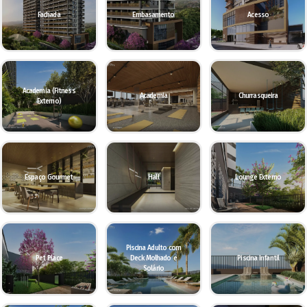
Fachada
Embasamento
Acesso
Academia (Fitness
Academia
Churrasqueira
Externo)
Espaço Gourmet
Hall
Lounge Externo
Piscina Adulto com
Pet Place
Deck Molhado e
Piscina Infantil
Solário