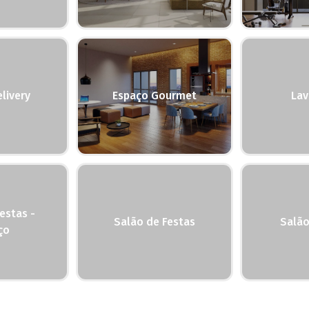
livery
Espaço Gourmet
Lav
estas -
Salão de Festas
Salão
ço