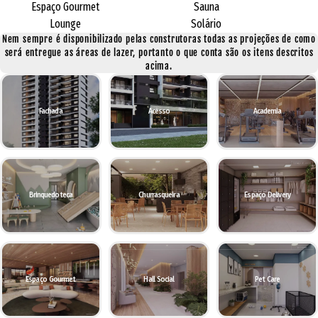
Espaço Gourmet
Sauna
Lounge
Solário
Nem sempre é disponibilizado pelas construtoras todas as projeções de como
será entregue as áreas de lazer, portanto o que conta são os itens descritos
acima.
Fachada
Acesso
Academia
Brinquedoteca
Churrasqueira
Espaço Delivery
Espaço Gourmet
Hall Social
Pet Care