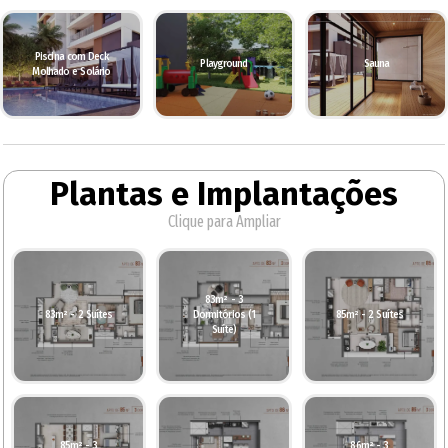
Piscina com Deck
Playground
Sauna
Molhado e Solário
Plantas e Implantações
Clique para Ampliar
83m² - 3
83m² - 2 Suítes
Dormitórios (1
85m² - 2 Suítes
Suíte)
85m² - 3
86m² - 3