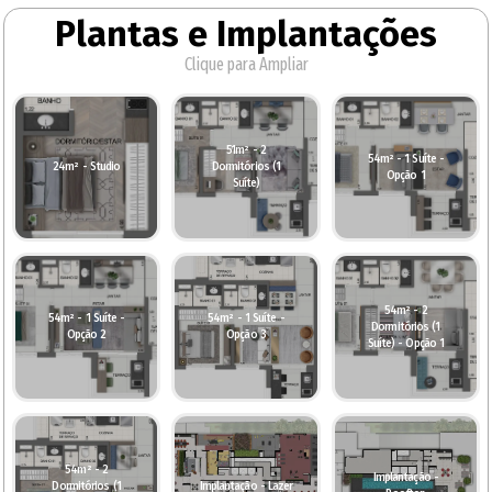
Plantas e Implantações
Clique para Ampliar
51m² - 2
54m² - 1 Suíte -
24m² - Studio
Dormitórios (1
Opção 1
Suíte)
54m² - 2
54m² - 1 Suíte -
54m² - 1 Suíte -
Dormitórios (1
Opção 2
Opção 3
Suíte) - Opção 1
54m² - 2
Implantação -
Dormitórios (1
Implantação - Lazer