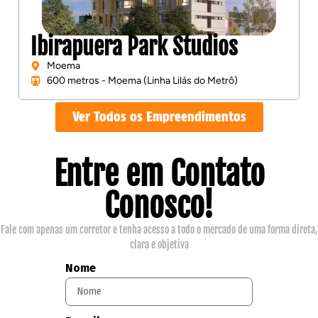
Ibirapuera Park Studios
Moema
600 metros - Moema (Linha Lilás do Metrô)
Ver Todos os Empreendimentos
Entre em Contato
Conosco!
Fale com apenas um corretor e tenha acesso a todo o mercado de uma forma direta,
clara e objetiva
Nome