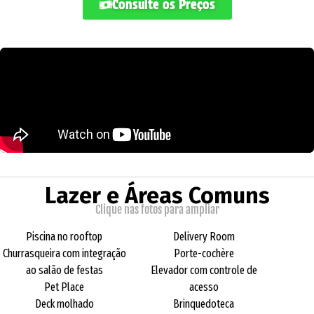
Consulte os Preços
Lazer e Áreas Comuns
Clique nas fotos para ampliar
Piscina no rooftop
Delivery Room
Churrasqueira com integração
Porte-cochère
ao salão de festas
Elevador com controle de
Pet Place
acesso
Deck molhado
Brinquedoteca