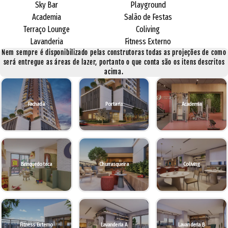
Sky Bar
Playground
Academia
Salão de Festas
Terraço Lounge
Coliving
Lavanderia
Fitness Externo
Nem sempre é disponibilizado pelas construtoras todas as projeções de como
será entregue as áreas de lazer, portanto o que conta são os itens descritos
acima.
Fachada
Portaria
Academia
Brinquedoteca
Churrasqueira
Coliving
Fitness Externo
Lavanderia A
Lavanderia B