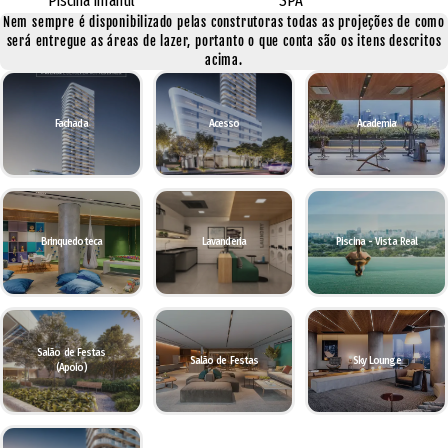
Piscina Infantil
SPA
Nem sempre é disponibilizado pelas construtoras todas as projeções de como
será entregue as áreas de lazer, portanto o que conta são os itens descritos
acima.
Fachada
Acesso
Academia
Brinquedoteca
Lavanderia
Piscina - Vista Real
Salão de Festas
Salão de Festas
Sky Lounge
(Apoio)