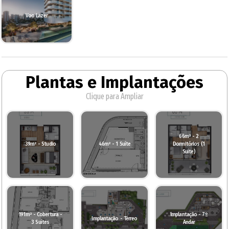
Voo Lazer
Plantas e Implantações
Clique para Ampliar
66m² - 2
39m² - Studio
46m² - 1 Suíte
Dormitórios (1
Suíte)
191m² - Cobertura -
Implantação - 7º
Implantação - Térreo
3 Suítes
Andar