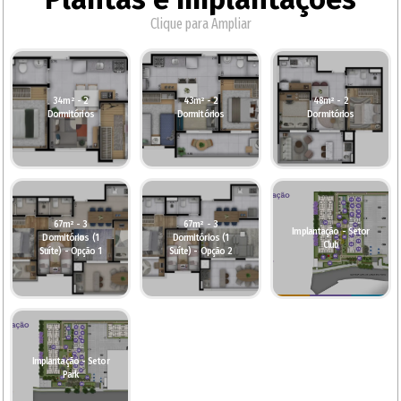
Clique para Ampliar
34m² - 2
43m² - 2
48m² - 2
Dormitórios
Dormitórios
Dormitórios
67m² - 3
67m² - 3
Implantação - Setor
Dormitórios (1
Dormitórios (1
Club
Suíte) - Opção 1
Suíte) - Opção 2
Implantação - Setor
Park