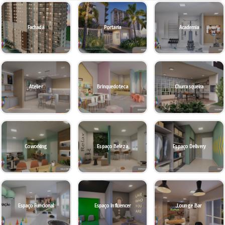
Fachada
Portaria
Academia
Atelier
Brinquedoteca
Churrasqueira
Coworking
Espaço Beleza
Espaço Delivery
Espaço Funcional
Espaço Influencer
Lounge Bar