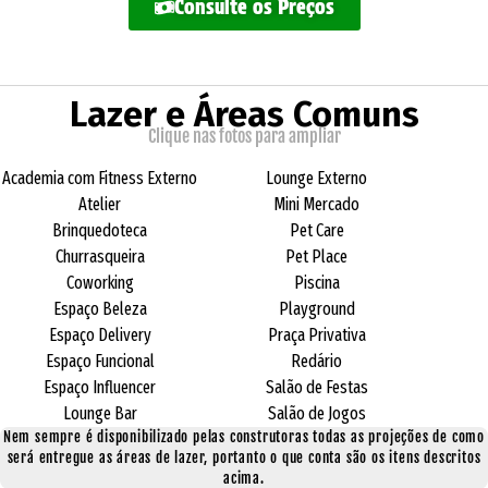
Consulte os Preços
Lazer e Áreas Comuns
Clique nas fotos para ampliar
Academia com Fitness Externo
Lounge Externo
Atelier
Mini Mercado
Brinquedoteca
Pet Care
Churrasqueira
Pet Place
Coworking
Piscina
Espaço Beleza
Playground
Espaço Delivery
Praça Privativa
Espaço Funcional
Redário
Espaço Influencer
Salão de Festas
Lounge Bar
Salão de Jogos
Nem sempre é disponibilizado pelas construtoras todas as projeções de como
será entregue as áreas de lazer, portanto o que conta são os itens descritos
acima.