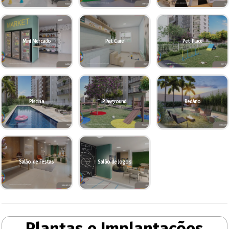
Mini Mercado
Pet Care
Pet Place
Piscina
Playground
Redário
Salão de Festas
Salão de Jogos
Plantas e Implantações