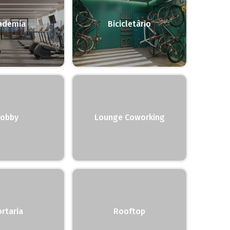
ademia
Bicicletário
Lobby
Lounge Coworking
rtaria
Rooftop