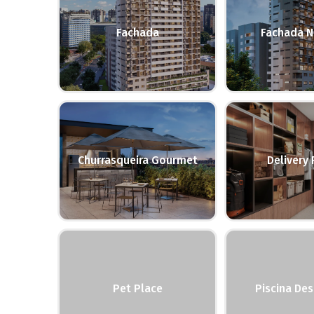
Fachada
Fachada N
Churrasqueira Gourmet
Delivery
Pet Place
Piscina De