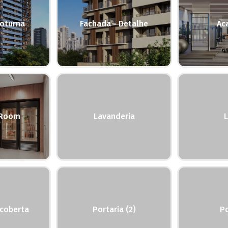
oturna
Fachada - Detalhe
Ac
 Room
Lavanderia
scoberta
Portaria (2)
Po