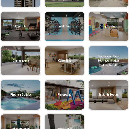
Academia
Bicicletário
Brinquedoteca
Piscina com Deck
Churrasqueira
Coworking
Molhado, Piscina
infantil, Solário
Piscina e Solário
Playground
Salão de Festas
Salão de Jogos
Voo Piscinas