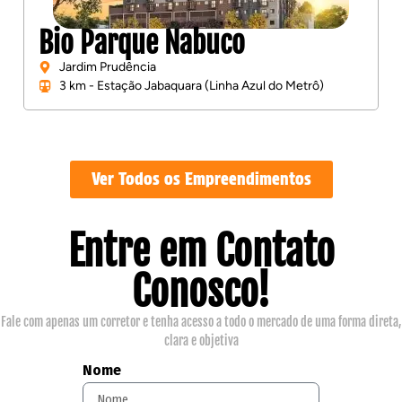
Cadiz
Jardim Prudência
trô)
3,8km - Jabaquara (Linha Azul do Metrô)
Ver Todos os Empreendimentos
Entre em Contato
Conosco!
Fale com apenas um corretor e tenha acesso a todo o mercado de uma forma direta,
clara e objetiva
Nome