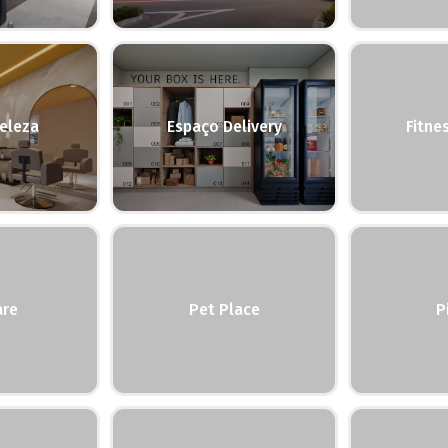
eleza
Espaço Delivery
Fitne
are
Pet Place
P