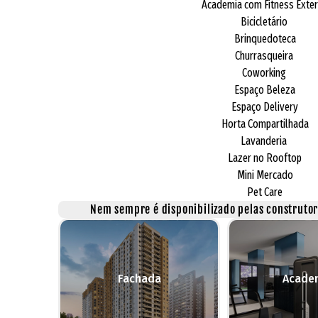
Academia com Fitness Exte
Bicicletário
Brinquedoteca
Churrasqueira
Coworking
Espaço Beleza
Espaço Delivery
Horta Compartilhada
Lavanderia
Lazer no Rooftop
Mini Mercado
Pet Care
Nem sempre é disponibilizado pelas construtora
Fachada
Acade