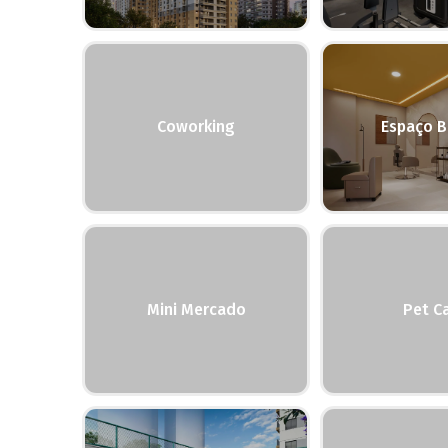
Coworking
Espaço B
Mini Mercado
Pet C