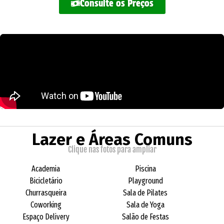
Consulte os Preços
Lazer e Áreas Comuns
Clique nas fotos para ampliar
Academia
Piscina
Bicicletário
Playground
Churrasqueira
Sala de Pilates
Coworking
Sala de Yoga
Espaço Delivery
Salão de Festas