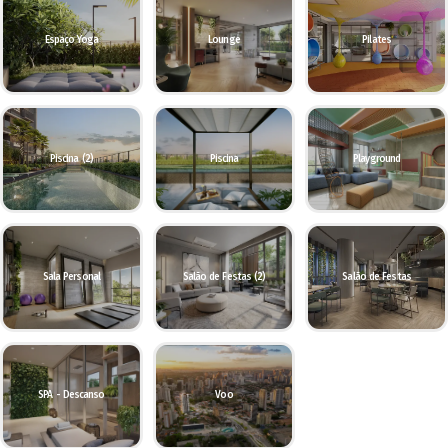
Espaço Yoga
Lounge
Pilates
Piscina (2)
Piscina
Playground
Sala Personal
Salão de Festas (2)
Salão de Festas
SPA - Descanso
Voo