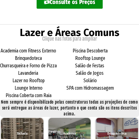
Consulte os Preços
Lazer e Áreas Comuns
Clique nas fotos para ampliar
Academia com Fitness Externo
Piscina Descoberta
Brinquedoteca
Rooftop Lounge
Churrasqueira e Forno de Pizza
Salão de Festas
Lavanderia
Salão de Jogos
Lazer no Rooftop
Solário
Lounge Interno
SPA com Hidromassagem
Piscina Coberta com Raia
Nem sempre é disponibilizado pelas construtoras todas as projeções de como
será entregue as áreas de lazer, portanto o que conta são os itens descritos
acima.
Fachada
Academia
Brinquedoteca