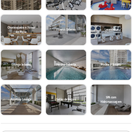
Churrasqueira e Forno
Fitness Externo
Lavanderia
de Pizza
Lounge Interno
Piscina Coberta
Piscina e Solário
SPA com
Rooftop Lounge
Salão de Jogos
Hidromassagem