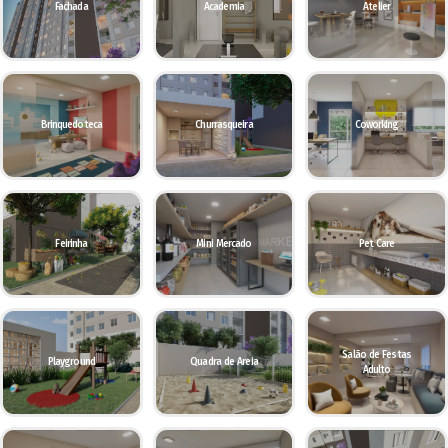
Fachada
Academia
Atelier
Brinquedoteca
Churrasqueira
Coworking
Feirinha
Mini Mercado
Pet Care
Salão de Festas
Playground
Quadra de Areia
Adulto