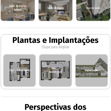
Salão de Festas
Salão de Jogos
Voo do Lazer
Infantil
Plantas e Implantações
Clique para Ampliar
33m² - 2
24m² - 1 Dormitório
Implantação
Dormitórios
Perspectivas dos