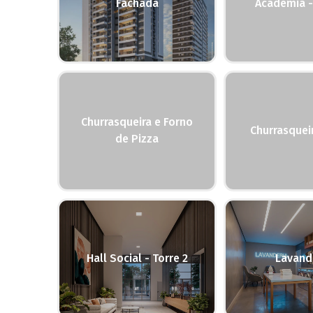
Fachada
Academia -
Churrasqueira e Forno
Churrasquei
de Pizza
Hall Social - Torre 2
Lavand