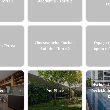
 Torre 1
Academia - Torre 2
Ex
Churrasqueira, Ducha e
Espaço 
ra Térrea
Solário - Torre 2
Apoio e 
Piscinas A
eria
Pet Place
Deck Molh