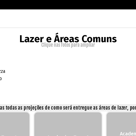
Lazer e Áreas Comuns
Clique nas fotos para ampliar
zza
o
s todas as projeções de como será entregue as áreas de lazer, por
Academ