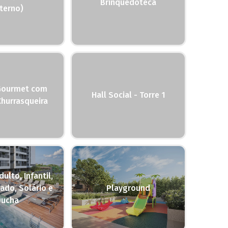
Brinquedoteca
terno)
Gourmet com
Hall Social - Torre 1
Churrasqueira
dulto, Infantil,
ado, Solário e
Playground
Ducha