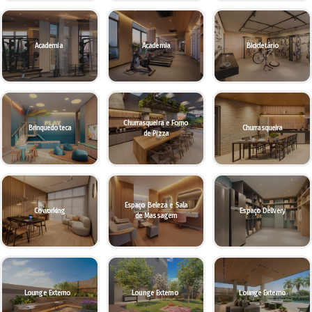
Academia
Academia
Bicicletário
Churrasqueira e Forno
Brinquedoteca
Churrasqueira
de Pizza
Espaço Beleza e Sala
Coworking
Espaço Delivery
de Massagem
Lounge Externo
Lounge Externo
Lounge Externo