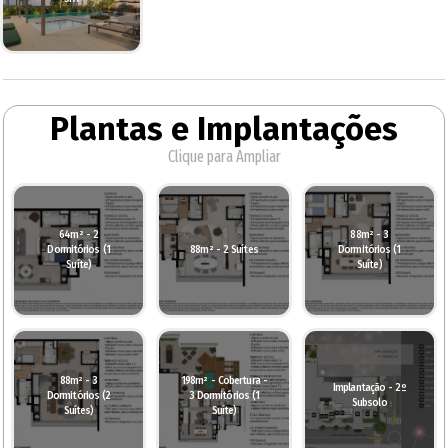
Plantas e Implantações
Clique para Ampliar
64m² - 2
88m² - 3
Dormitórios (1
88m² - 2 Suítes
Dormitórios (1
Suíte)
Suíte)
88m² - 3
198m² - Cobertura -
Implantação - 2º
Dormitórios (2
3 Dormitórios (1
Subsolo
Suítes)
Suíte)