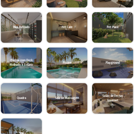
Mini Mercado
Pet Care
Pet Place
Piscina com Deck
Piscina
Playground
Molhado e Solário
Salão de Festas
Quadra
Sala de Massagem
Gourmet
SPA