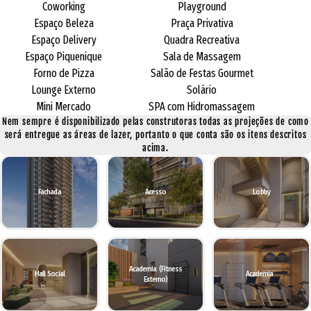
Coworking
Playground
Espaço Beleza
Praça Privativa
Espaço Delivery
Quadra Recreativa
Espaço Piquenique
Sala de Massagem
Forno de Pizza
Salão de Festas Gourmet
Lounge Externo
Solário
Mini Mercado
SPA com Hidromassagem
Nem sempre é disponibilizado pelas construtoras todas as projeções de como
será entregue as áreas de lazer, portanto o que conta são os itens descritos
acima.
Fachada
Acesso
Lobby
Academia (Fitness
Hall Social
Academia
Externo)